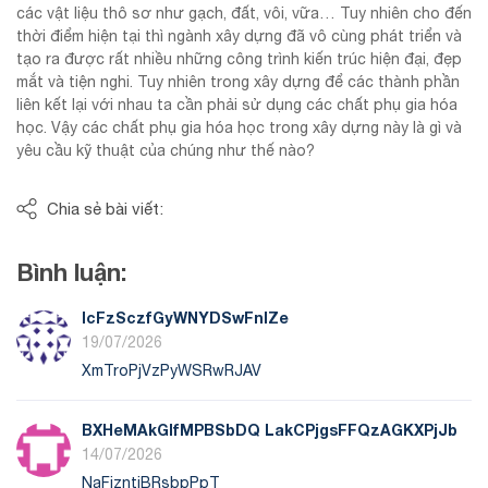
các vật liệu thô sơ như gạch, đất, vôi, vữa… Tuy nhiên cho đến
thời điểm hiện tại thì ngành xây dựng đã vô cùng phát triển và
tạo ra được rất nhiều những công trình kiến trúc hiện đại, đẹp
mắt và tiện nghi. Tuy nhiên trong xây dựng để các thành phần
liên kết lại với nhau ta cần phải sử dụng các chất phụ gia hóa
học. Vậy các chất phụ gia hóa học trong xây dựng này là gì và
yêu cầu kỹ thuật của chúng như thế nào?
Chia sẻ bài viết:
Bình luận:
lcFzSczfGyWNYDSwFnIZe
19/07/2026
XmTroPjVzPyWSRwRJAV
BXHeMAkGIfMPBSbDQ LakCPjgsFFQzAGKXPjJb
14/07/2026
NaFjzntjBRsbpPpT