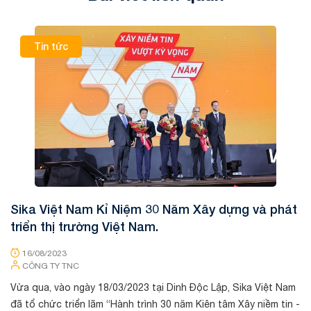
Tin tức
Sika Việt Nam Kỉ Niệm 30 Năm Xây dựng và phát
K
triển thị trường Việt Nam.
16/08/2023
CÔNG TY TNC
Tê
vi
Vừa qua, vào ngày 18/03/2023 tại Dinh Độc Lập, Sika Việt Nam
Th
đã tổ chức triển lãm “Hành trình 30 năm Kiên tâm Xây niềm tin -