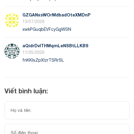
GZGANxsWOrMdbadOteXMDnP
13/07/2026
xwkPGuqbEVFcyGgWSN
aQidrDvlTHMqmLeNSBtLLKBS
11/05/2026
fnKKlsZpXlzrTSRrSL
Viết bình luận: