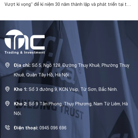
Vượt kì vọng” để kỉ niệm 30 năm thành lập và phát triển tại thị
trường V...
Địa chỉ:
Số 5, Ngõ 128, Đường Thuỵ Khuê, Phường Thuỵ
Khuê, Quận Tây Hồ, Hà Nội.
Kho 1:
Số 3 đường 9, KCN Vsip, Từ Sơn, Bắc Ninh.
Kho 2:
Số 9 Tân Phong, Thụy Phương, Nam Từ Liêm, Hà
Nội.
Điện thoại:
0945 096 696