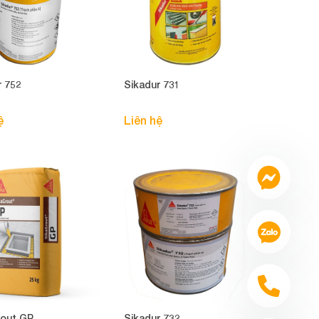
r 752
Sikadur 731
ệ
Liên hệ
rout GP
Sikadur 732