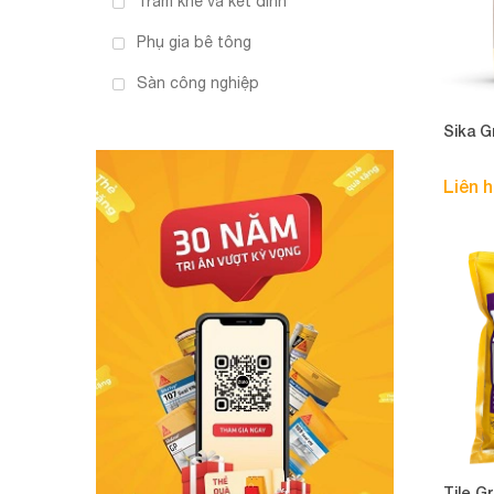
Trám khe và kết dính
Phụ gia bê tông
Sàn công nghiệp
Sika G
Liên 
Tile G