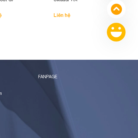
ệ
Liên hệ
FANPAGE
m
n