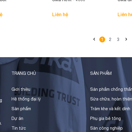
hệ
Liên hệ
Liên h
1
2
3
TRANG CHỦ
SẢN PHẨM
Giới thiệu
Sản phẩm chống thấ
Hệ thống đại lý
Sửa chữa, hoàn thiệ
g
Sản phẩm
Trám khe và kết dính
Dự án
Phụ gia bê tông
.
Tin tức
Sàn công nghiệp