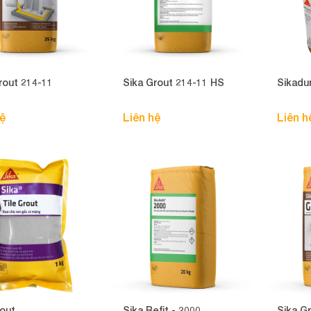
rout 214-11
Sika Grout 214-11 HS
Sikadu
hệ
Liên hệ
Liên h
rout
Sika Refit - 2000
Sika G