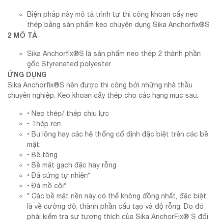
Biện pháp này mô tả trình tự thi công khoan cấy neo
thép bằng sản phẩm keo chuyên dụng Sika Anchorfix®S
2 MÔ TẢ
Sika Anchorfix®S là sản phẩm neo thép 2 thành phần
gốc Styrenated polyester
ỨNG DỤNG
Sika Anchorfix®S nên được thi công bởi những nhà thầu
chuyên nghiệp. Keo khoan cấy thép cho các hạng mục sau:
• Neo thép/ thép chịu lực
• Thép ren
• Bu lông hay các hệ thống cố định đặc biệt trên các bề
mặt:
• Bê tông
• Bề mặt gạch đặc hay rỗng
• Đá cứng tự nhiên*
• Đá mồ côi*
* Các bề mặt nền này có thể không đồng nhất, đặc biệt
là về cường độ, thành phần cấu tạo và độ rỗng. Do đó
phải kiểm tra sự tương thích của Sika AnchorFix® S đối