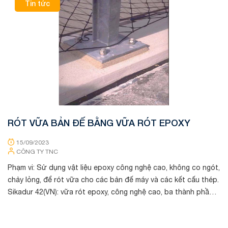
Tin tức
RÓT VỮA BẢN ĐẾ BẰNG VỮA RÓT EPOXY
X
C
15/09/2023
CÔNG TY TNC
Phạm vi: Sử dụng vật liệu epoxy công nghệ cao, không co ngót,
chảy lỏng, để rót vữa cho các bản đế máy và các kết cấu thép.
1 MỤC ĐÍC
Sikadur 42(VN): vữa rót epoxy, công nghệ cao, ba thành phần,
nở
không co...
CHUẨN BỊ Kh
cá