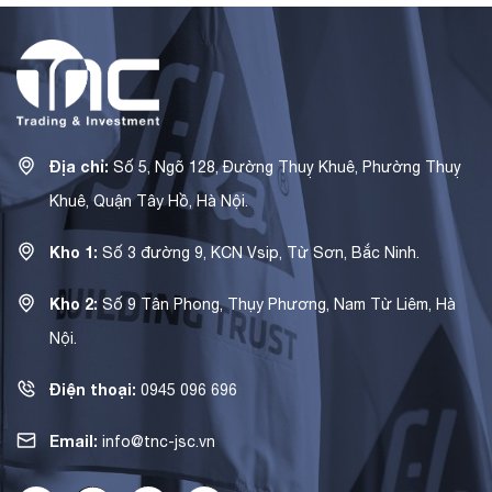
Địa chỉ:
Số 5, Ngõ 128, Đường Thuỵ Khuê, Phường Thuỵ
Khuê, Quận Tây Hồ, Hà Nội.
Kho 1:
Số 3 đường 9, KCN Vsip, Từ Sơn, Bắc Ninh.
Kho 2:
Số 9 Tân Phong, Thụy Phương, Nam Từ Liêm, Hà
Nội.
Điện thoại:
0945 096 696
Email:
info@tnc-jsc.vn