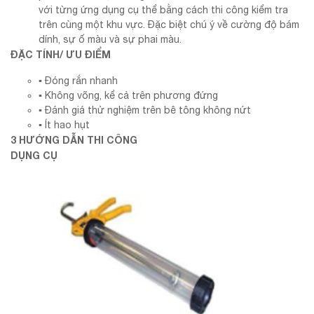
với từng ứng dụng cụ thể bằng cách thi công kiểm tra
trên cùng một khu vực. Đặc biệt chú ý về cường độ bám
dính, sự ố màu và sự phai màu.
ĐẶC TÍNH/ ƯU ĐIỂM
▪ Đóng rắn nhanh
▪ Không võng, kể cả trên phương đứng
▪ Đánh giá thử nghiệm trên bê tông không nứt
▪ Ít hao hụt
3 HƯỚNG DẪN THI CÔNG
DỤNG CỤ