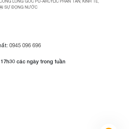
ÔNG LỎNG GỐC PU-ARCYLIC PHÂN TÁN, KINH TẾ,
LẠI SỰ ĐỌNG NƯỚC
hất:
0945 096 696
 17h30 các ngày trong tuần