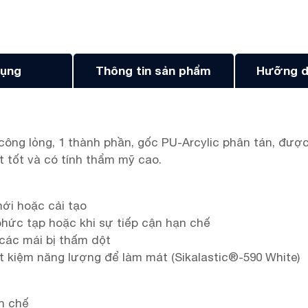
ụng
Thông tin sản phẩm
Hưỡng d
công lỏng, 1 thành phần, gốc PU-Arcylic phân tán, được
t tốt và có tính thẩm mỹ cao.
ới hoặc cải tạo
 phức tạp hoặc khi sự tiếp cận hạn chế
a các mái bị thấm dột
ết kiệm năng lượng để làm mát (Sikalastic®-590 White)
ạn chế