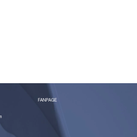
FANPAGE
m
n