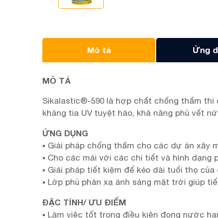
Mô tả
Ứng d
MÔ TẢ
Sikalastic®-590 là hợp chất chống thấm thi 
kháng tia UV tuyệt hảo, khả năng phủ vết nứ
ỨNG DỤNG
▪ Giải pháp chống thấm cho các dự án xây m
▪ Cho các mái với các chi tiết và hình dạng
▪ Giải pháp tiết kiệm để kéo dài tuổi thọ củ
▪ Lớp phủ phản xạ ánh sáng mặt trời giúp ti
ĐẶC TÍNH/ ƯU ĐIỂM
▪ Làm việc tốt trong điều kiện đọng nước h