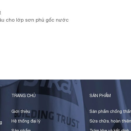
t
ầu cho lớp sơn phủ gốc nước
TRANG CHỦ
SẢN PHẨM
Giới thiệu
Sản phẩm chống thấ
Hệ thống đại lý
Sửa chữa, hoàn thiệ
g
Sản phẩm
Trám khe và kết dính