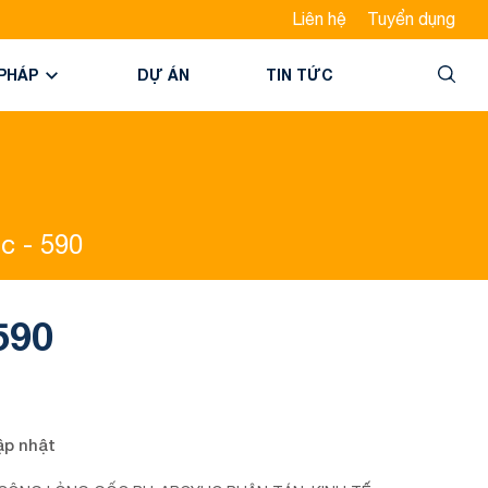
Liên hệ
Tuyển dụng
 PHÁP
DỰ ÁN
TIN TỨC
ic - 590
 590
ập nhật