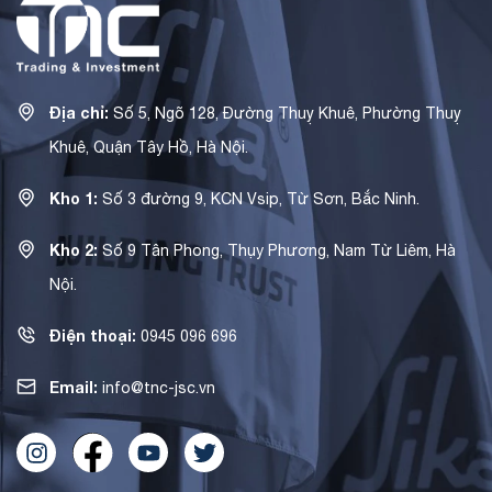
Địa chỉ:
Số 5, Ngõ 128, Đường Thuỵ Khuê, Phường Thuỵ
Khuê, Quận Tây Hồ, Hà Nội.
Kho 1:
Số 3 đường 9, KCN Vsip, Từ Sơn, Bắc Ninh.
Kho 2:
Số 9 Tân Phong, Thụy Phương, Nam Từ Liêm, Hà
Nội.
Điện thoại:
0945 096 696
Email:
info@tnc-jsc.vn