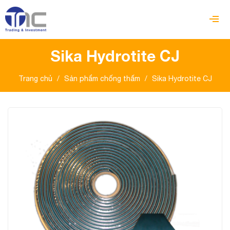
Sika Hydrotite CJ
Trang chủ
/
Sản phẩm chống thấm
/
Sika Hydrotite CJ