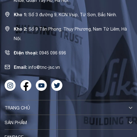
Khuê, Quận Tây Hồ, Hà Nội.
Kho 1:
Số 3 đường 9, KCN Vsip, Từ Sơn, Bắc Ninh.
Kho 2:
Số 9 Tân Phong, Thụy Phương, Nam Từ Liêm, Hà
Nội.
Điện thoại:
0945 096 696
Email:
info@tnc-jsc.vn
TRANG CHỦ
SẢN PHẨM